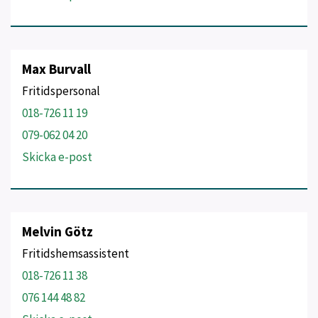
Max Burvall
Fritidspersonal
018-726 11 19
079-062 04 20
Skicka e-post
Melvin Götz
Fritidshemsassistent
018-726 11 38
076 144 48 82