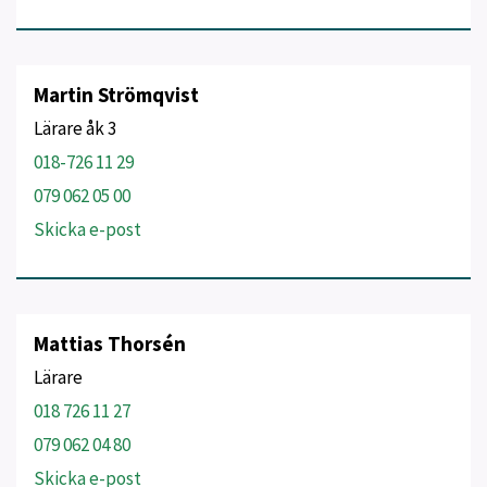
Martin Strömqvist
Lärare åk 3
018-726 11 29
079 062 05 00
Skicka e-post
Mattias Thorsén
Lärare
018 726 11 27
079 062 04 80
Skicka e-post