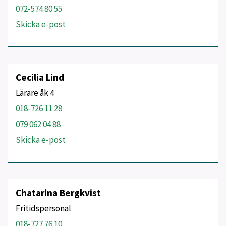
072-574 80 55
Skicka e-post
Cecilia Lind
Lärare åk 4
018-726 11 28
079 062 04 88
Skicka e-post
Chatarina Bergkvist
Fritidspersonal
018-727 76 10